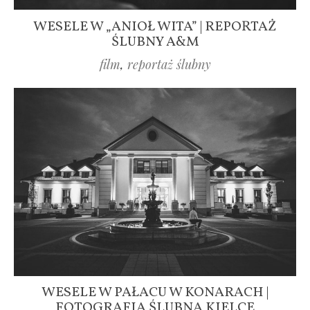
WESELE W „ANIOŁ WITA” | REPORTAŻ
ŚLUBNY A&M
film
,
reportaż ślubny
WESELE W PAŁACU W KONARACH |
FOTOGRAFIA ŚLUBNA KIELCE