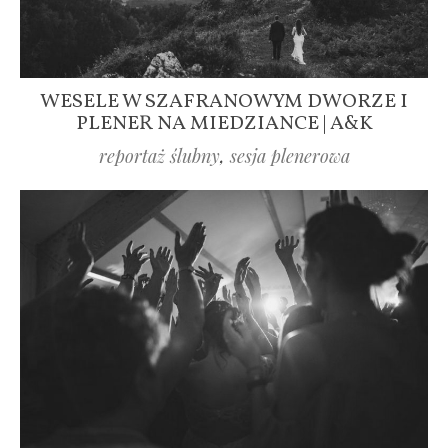
WESELE W SZAFRANOWYM DWORZE I
PLENER NA MIEDZIANCE | A&K
reportaż ślubny
,
sesja plenerowa