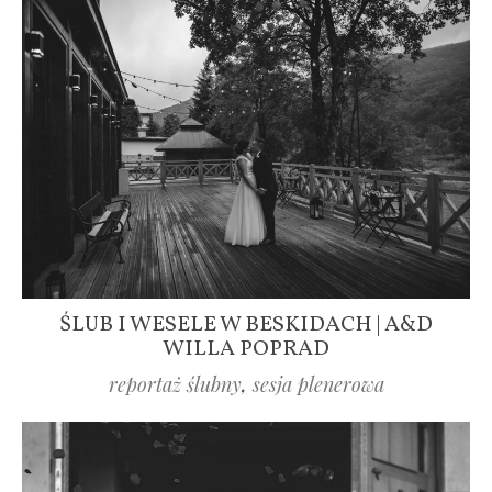
ŚLUB I WESELE W BESKIDACH | A&D
WILLA POPRAD
reportaż ślubny
,
sesja plenerowa