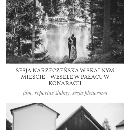
SESJA NARZECZEŃSKA W SKALNYM
MIEŚCIE – WESELE W PAŁACU W
KONARACH
film
,
reportaż ślubny
,
sesja plenerowa