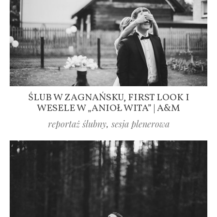
ŚLUB W ZAGNAŃSKU, FIRST LOOK I
WESELE W „ANIOŁ WITA” | A&M
reportaż ślubny
,
sesja plenerowa