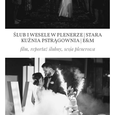
ŚLUB I WESELE W PLENERZE | STARA
KUŹNIA PSTRĄGOWNIA | E&M
film
,
reportaż ślubny
,
sesja plenerowa