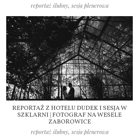
reportaż ślubny
,
sesja plenerowa
REPORTAŻ Z HOTELU DUDEK I SESJA W
SZKLARNI | FOTOGRAF NA WESELE
ZABOROWICE
reportaż ślubny
,
sesja plenerowa